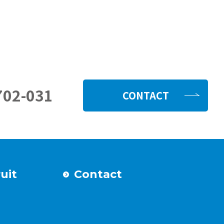
702-031
CONTACT
uit
Contact