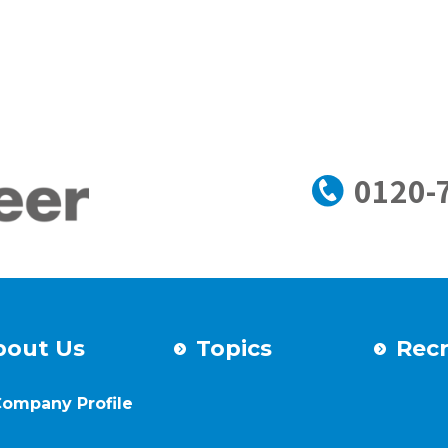
0120-
bout Us
Topics
Recr
ompany Profile