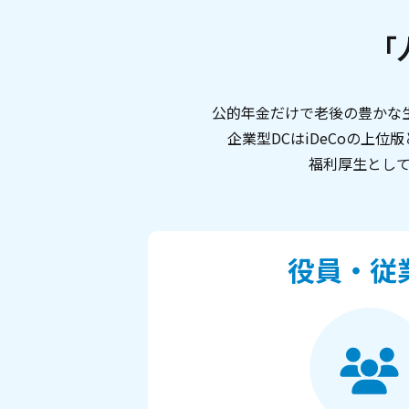
「
公的年金だけで老後の豊かな
企業型DCはiDeCoの上
福利厚生とし
役員・従