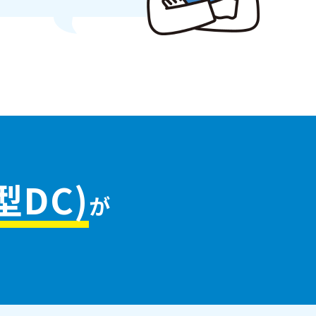
DC)
が
。