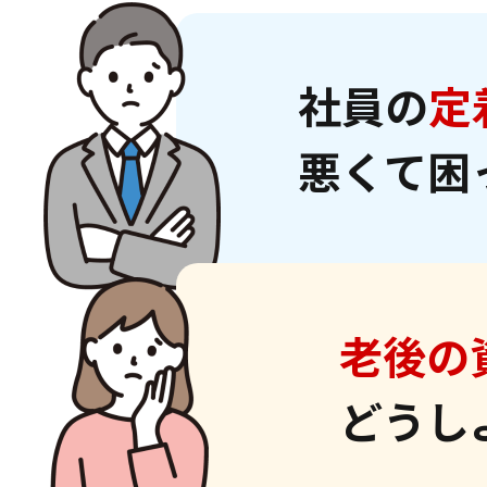
社員の
定
悪くて困
老後の
どうし