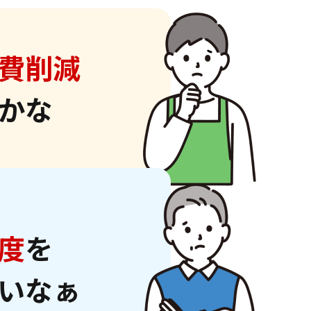
費削減
かな
度
を
いなぁ