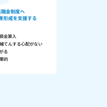
退職金制度へ
産形成を
支援する
損金算入
補てんする心配がない
がる
果的