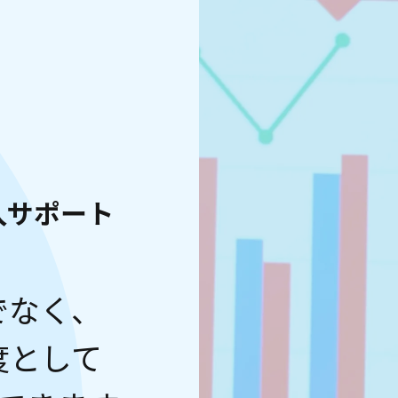
入サポート
でなく、
度として