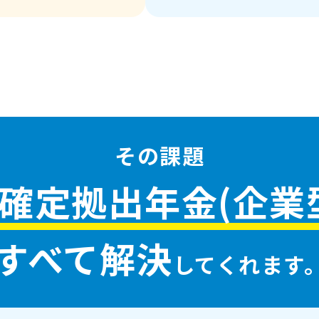
その課題
確定拠出年金(企業型
すべて解決
してくれます