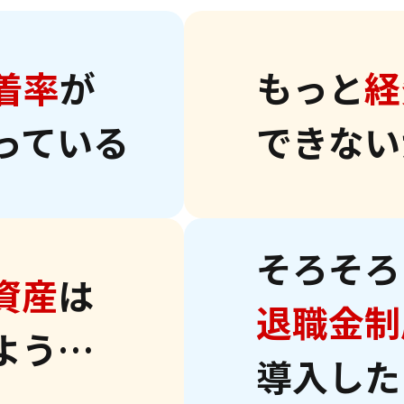
着率
が
もっと
経
っている
できない
そろそろ
資産
は
退職金制
よう…
導入した