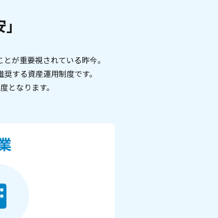
安」
ことが重要視されている昨今。
の推奨する資産運用制度です。
度となります。
業