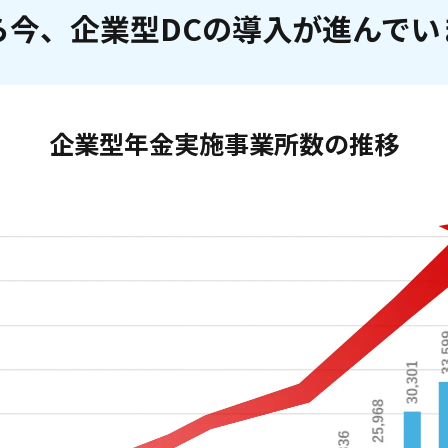
ら今、企業型DCの導入が
進んでい
企業型年金実施事業所数の
推移