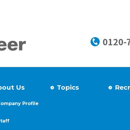
0120-
bout Us
Topics
Recr
ompany Profile
taff